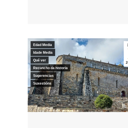
Edad Media
Idade Media
Qué ver
2
Recuncho da historia
Sugerencias
Suxestións