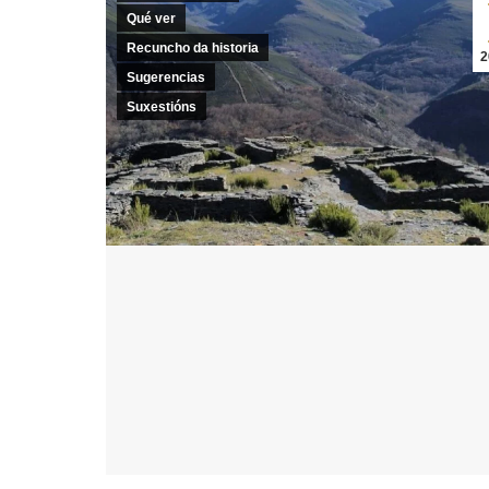
Qué ver
Recuncho da historia
2
Sugerencias
Suxestións