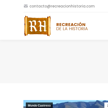
contacto@recreacionhistoria.com
Mundo Castrexo