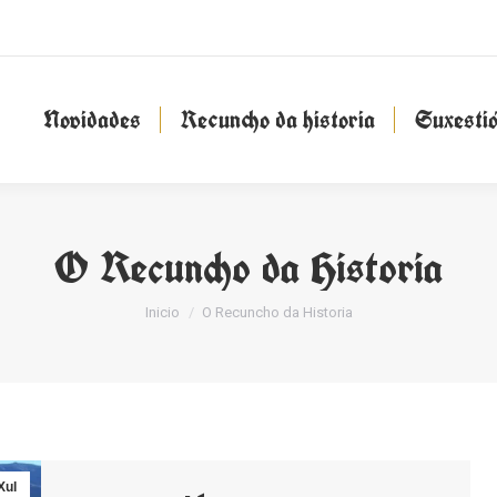
Novidades
Recuncho da historia
Suxesti
Novidades
Recuncho da historia
Suxesti
O Recuncho da Historia
You are here:
Inicio
O Recuncho da Historia
Xul