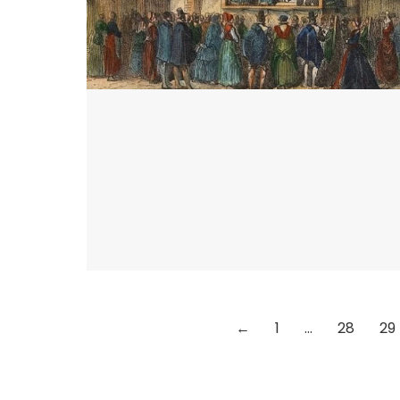
←
1
…
28
29