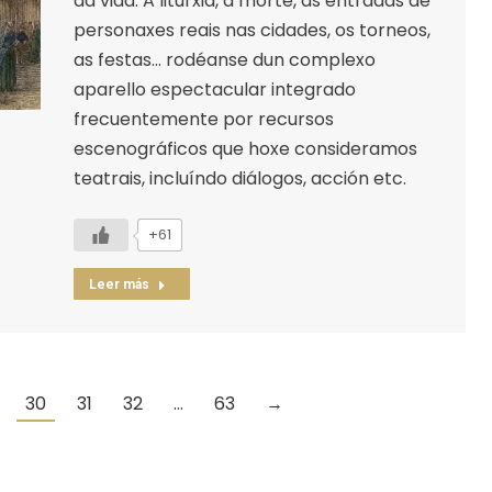
da vida. A liturxia, a morte, as entradas de
personaxes reais nas cidades, os torneos,
as festas… rodéanse dun complexo
aparello espectacular integrado
frecuentemente por recursos
escenográficos que hoxe consideramos
teatrais, incluíndo diálogos, acción etc.
+61
Leer más
30
31
32
…
63
→