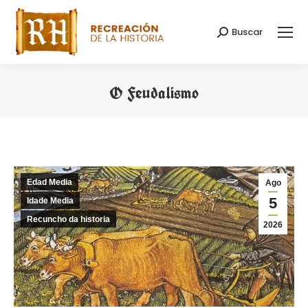
Buscar
Search:
O Feudalismo
You are here:
Edad Media
Ago
5
Idade Media
Recuncho da historia
2026