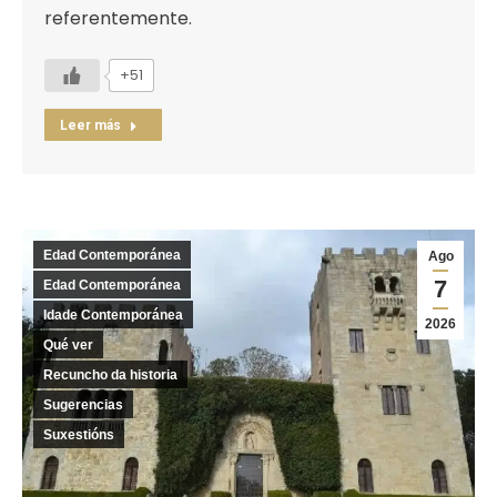
referentemente.
+51
Leer más
Edad Contemporánea
Ago
7
Edad Contemporánea
Idade Contemporánea
2026
Qué ver
Recuncho da historia
Sugerencias
Suxestións