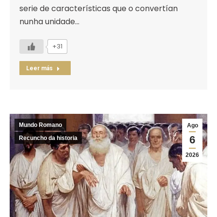
serie de características que o convertían
nunha unidade…
+31
Leer más
Mundo Romano
Ago
6
Recuncho da historia
2026