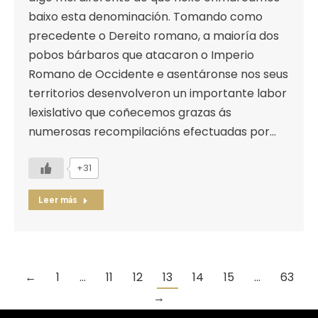
baixo esta denominación. Tomando como
precedente o Dereito romano, a maioría dos
pobos bárbaros que atacaron o Imperio
Romano de Occidente e asentáronse nos seus
territorios desenvolveron un importante labor
lexislativo que coñecemos grazas ás
numerosas recompilacións efectuadas por…
+31
Leer más
←
1
…
11
12
13
14
15
…
63
→