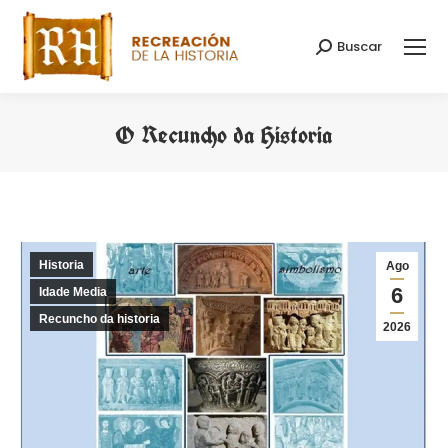
Buscar
Search:
O Recuncho da Historia
You are here:
Historia
Ago
6
Idade Media
Recuncho da historia
2026