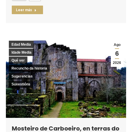
Leer más
Edad Media
Ago
6
Idade Media
Qué ver
2026
Recuncho da historia
Sugerencias
Suxestións
Mosteiro de Carboeiro, en terras do