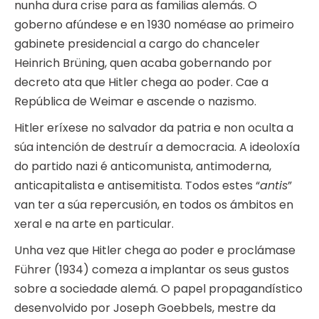
nunha dura crise para as familias alemás. O
goberno afúndese e en 1930 noméase ao primeiro
gabinete presidencial a cargo do chanceler
Heinrich Brüning, quen acaba gobernando por
decreto ata que Hitler chega ao poder. Cae a
República de Weimar e ascende o nazismo.
Hitler eríxese no salvador da patria e non oculta a
súa intención de destruír a democracia. A ideoloxía
do partido nazi é anticomunista, antimoderna,
anticapitalista e antisemitista. Todos estes “
antis
”
van ter a súa repercusión, en todos os ámbitos en
xeral e na arte en particular.
Unha vez que Hitler chega ao poder e proclámase
Führer (1934) comeza a implantar os seus gustos
sobre a sociedade alemá. O papel propagandístico
desenvolvido por Joseph Goebbels, mestre da