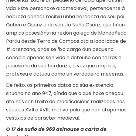
mecenas, sobre un pequeno cenobio apenas sen
vida. Este personaxe altomedieval, pertencente á
nobreza condal, recibiu unha herdanza do seu pai
Gutierre Osóriz e do seu tío Nuño Osóriz, que tiñan
amplas posesións na rexión galega de Mondoñedo.
Partiu desde Terra de Campos ata a localidade de
#Lorenzana, onde se fixo cargo dun pequeno
cenobio apenas sen vida e dotouno con terras e
posesións da súa herdanza, á vez que ampliou,
protexeu e actuou como un verdadeiro mecenas.
De feito, os primeiros datos da súa existencia
sitúano no ano 947, aínda que o que hoxe chegou
ata nós son froito de modificacións realizadas nos
séculos XVII e XVIII, motivo polo que non atopamos
vestixios de carácter medieval.
O 17 de xuño de 969 asinouse a carta de