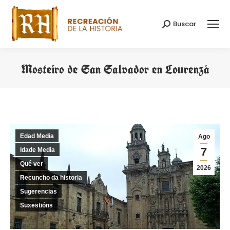
Buscar
Search:
Mosteiro de San Salvador en Lourenzá
You are here:
Edad Media
Ago
7
Idade Media
Qué ver
2026
Recuncho da historia
Sugerencias
Suxestións