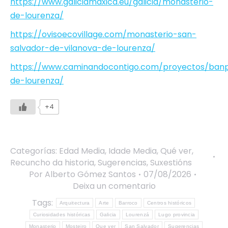
https://www.galiciamaxica.eu/galicia/monasterio-
de-lourenza/
https://ovisoecovillage.com/monasterio-san-
salvador-de-vilanova-de-lourenza/
https://www.caminandocontigo.com/proyectos/ban
de-lourenza/
+4
Categorías:
Edad Media
,
Idade Media
,
Qué ver
,
Recuncho da historia
,
Sugerencias
,
Suxestións
Por
Alberto Gómez Santos
07/08/2026
Deixa un comentario
Tags:
Arquitectura
Arte
Barroco
Centros históricos
Curiosidades históricas
Galicia
Lourenzá
Lugo provincia
Monasterio
Mosteiro
Que ver
San Salvador
Sugerencias