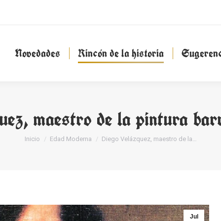
Novedades
Rincón de la historia
Sugeren
Novedades
Rincón de la historia
Sugerenc
uez, maestro de la pintura bar
Estás aquí:
Inicio
Edad Moderna
Diego Velázquez, maestro de la…
Jul