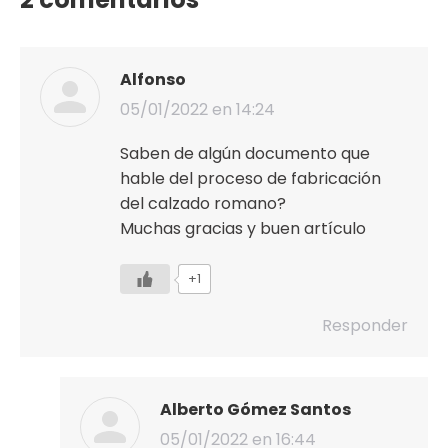
Alfonso
05/01/2022 en 14:24
dice:
Saben de algún documento que
hable del proceso de fabricación
del calzado romano?
Muchas gracias y buen artículo
+1
Responder
Alberto Gómez Santos
05/01/2022 en 16:44
dice: