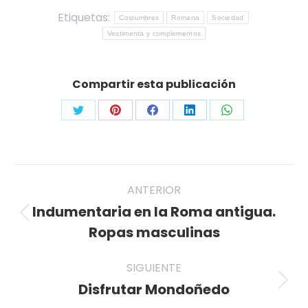
Etiquetas:
Costumbres
Romana
Sociedad
Vestimenta y complementos
Compartir esta publicación
Share
Share
Share
Share
Share
on
on
on
on
on
Twitter
Pinterest
Facebook
LinkedIn
WhatsApp
Navegación
ANTERIOR
entre
Indumentaria en la Roma antigua.
Publicación
publicaciones
Ropas masculinas
anterior:
SIGUIENTE
Disfrutar Mondoñedo
Publicación
siguiente: