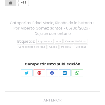
+83
Categorías:
Edad Media
,
Rincón de la historia
Por
Alberto Gómez Santos
05/08/2026
Deja un comentario
Etiquetas:
Arquitectura
Arte
Centros históricos
Curiosidades históricas
Galicia
Medieval
Sociedad
Compartir esta publicación
Share
Share
Share
Share
Share
on
on
on
on
on
Twitter
Pinterest
Facebook
LinkedIn
WhatsApp
Navegación
ANTERIOR