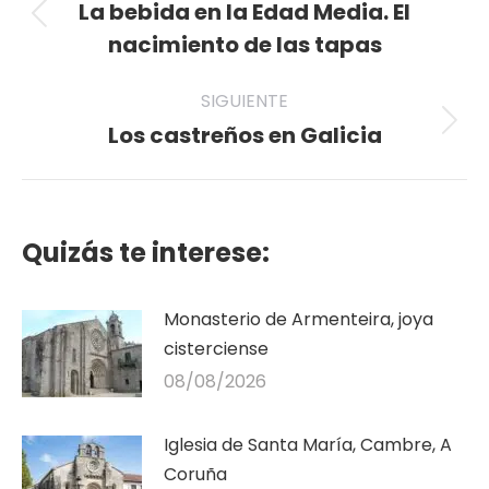
entre
La bebida en la Edad Media. El
Publicación
publicaciones
nacimiento de las tapas
anterior:
SIGUIENTE
Los castreños en Galicia
Publicación
siguiente:
Quizás te interese:
Monasterio de Armenteira, joya
cisterciense
08/08/2026
Iglesia de Santa María, Cambre, A
Coruña