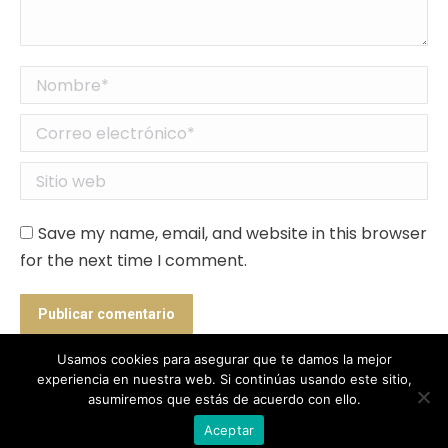
Nombre *
Correo electrónico *
Sitio web
Save my name, email, and website in this browser
for the next time I comment.
Publicar comentario
Usamos cookies para asegurar que te damos la mejor
experiencia en nuestra web. Si continúas usando este sitio,
asumiremos que estás de acuerdo con ello.
Designed by Animation Graphics
Aceptar