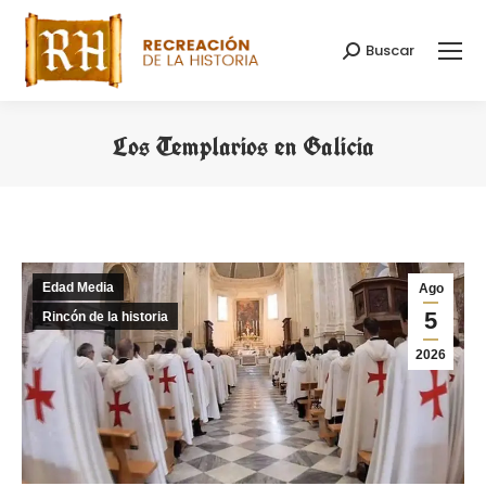
Buscar
Buscar:
Los Templarios en Galicia
Estás aquí:
Edad Media
Ago
5
Rincón de la historia
2026