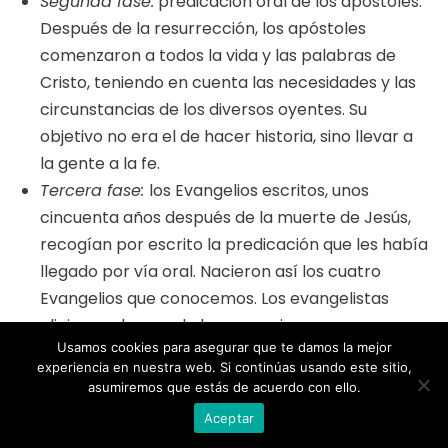
Segunda fase:
predicación oral de los apóstoles.
Después de la resurrección, los apóstoles
comenzaron a todos la vida y las palabras de
Cristo, teniendo en cuenta las necesidades y las
circunstancias de los diversos oyentes. Su
objetivo no era el de hacer historia, sino llevar a
la gente a la fe.
Tercera fase:
los Evangelios escritos, unos
cincuenta años después de la muerte de Jesús,
recogían por escrito la predicación que les había
llegado por vía oral. Nacieron así los cuatro
Evangelios que conocemos. Los evangelistas
eligieron algunas de las narraciones que
Usamos cookies para asegurar que te damos la mejor
conocían o les llegaban, resumieron otras y
experiencia en nuestra web. Si continúas usando este sitio,
explicaron finalmente otras, para adaptarlas a
asumiremos que estás de acuerdo con ello.
las necesidades del momento de las
Aceptar
comunidades para las que escribían.