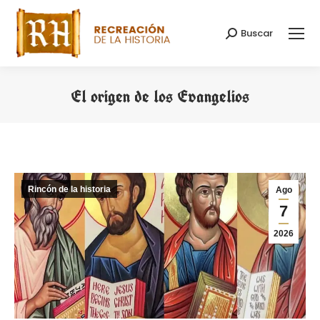
Buscar
Buscar:
El origen de los Evangelios
Estás aquí:
Rincón de la historia
Ago
7
2026