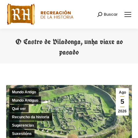
Buscar
Search:
O Castro de Viladonga, unha viaxe ao
pasado
You are here:
Mundo Antigo
Ago
5
Mundo Antiguo
Qué ver
2026
Recuncho da historia
Sugerencias
Suxestións