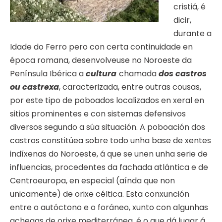
cristiá, é
dicir,
durante a
Idade do Ferro pero con certa continuidade en
época romana, desenvolveuse no Noroeste da
Península Ibérica a
cultura
chamada 
dos castros
ou castrexa
, caracterizada, entre outras cousas,
por este tipo de poboados localizados en xeral en
sitios prominentes e con sistemas defensivos
diversos segundo a súa situación. A poboación dos
castros constitúea sobre todo unha base de xentes
indíxenas do Noroeste, á que se unen unha serie de
influencias, procedentes da fachada atlántica e de
Centroeuropa, en especial (aínda que non
unicamente) de orixe céltica. Esta conxunción
entre o autóctono e o foráneo, xunto con algunhas
achegas de orixe mediterránea, é o que dá lugar á