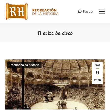
Buscar
Search:
A orixe do circo
You are here:
Recuncho da historia
Xul
9
2026