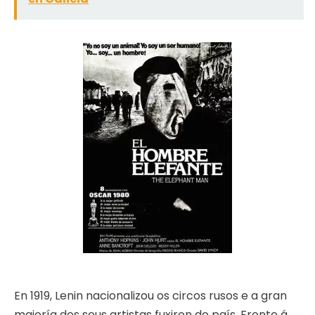
En 1919, Lenin nacionalizou os circos rusos e a gran
maioría dos seus artistas fuxiron do país. Fronte á