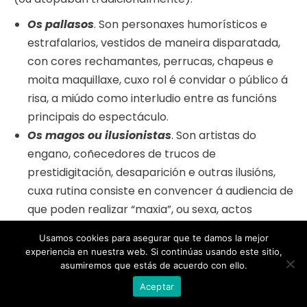
Os pallasos
. Son personaxes humorísticos e
estrafalarios, vestidos de maneira disparatada,
con cores rechamantes, perrucas, chapeus e
moita maquillaxe, cuxo rol é convidar o público á
risa, a miúdo como interludio entre as funcións
principais do espectáculo.
Os magos ou ilusionistas
. Son artistas do
engano, coñecedores de trucos de
prestidigitación, desaparición e outras ilusións,
cuxa rutina consiste en convencer á audiencia de
que poden realizar “maxia”, ou sexa, actos
prodixiosos e inexplicables.
Usamos cookies para asegurar que te damos la mejor
Os acróbatas.
Existe unha gran variedade
experiencia en nuestra web. Si continúas usando este sitio,
dentro dos que resaltan: bailaríns na corda
asumiremos que estás de acuerdo con ello.
frouxa, ciclistas e trapecistas, que executan os
Aceptar
seus arriscados equilibrios a moitos metros do