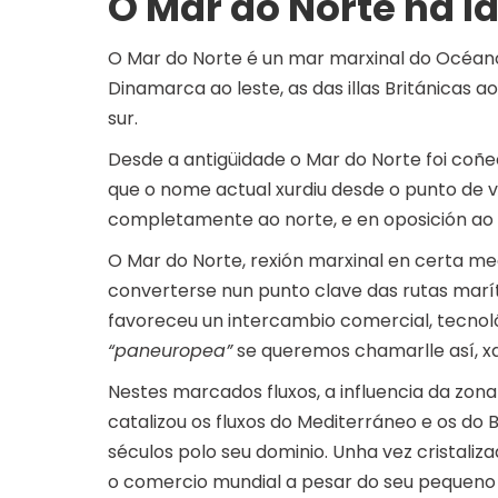
O Mar do Norte na I
O Mar do Norte é un mar marxinal do Océano 
Dinamarca ao leste, as das illas Británicas a
sur.
Desde a antigüidade o Mar do Norte foi c
que o nome actual xurdiu desde o punto de vi
completamente ao norte, e en oposición ao 
O Mar do Norte, rexión marxinal en certa med
converterse nun punto clave das rutas marí
favoreceu un intercambio comercial, tecnol
“paneuropea”
se queremos chamarlle así, xa
Nestes marcados fluxos, a influencia da zon
catalizou os fluxos do Mediterráneo e os do B
séculos polo seu dominio. Unha vez cristali
o comercio mundial a pesar do seu pequeno 