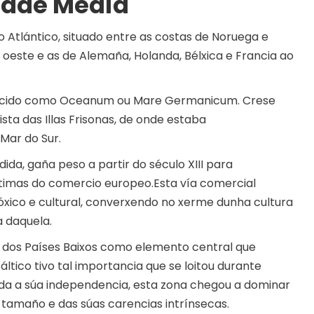
dade Media
Atlántico, situado entre as costas de Noruega e
o oeste e as de Alemaña, Holanda, Bélxica e Francia ao
oñecido como Oceanum ou Mare Germanicum. Crese
sta das Illas Frisonas, de onde estaba
Mar do Sur.
ida, gaña peso a partir do século XIII para
timas do comercio europeo.Esta vía comercial
óxico e cultural, converxendo no xerme dunha cultura
 daquela.
a dos Países Baixos como elemento central que
áltico tivo tal importancia que se loitou durante
zada a súa independencia, esta zona chegou a dominar
tamaño e das súas carencias intrínsecas.