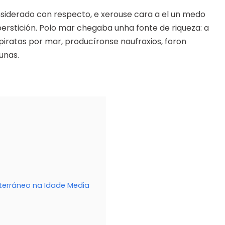
siderado con respecto, e xerouse cara a el un medo
perstición. Polo mar chegaba unha fonte de riqueza: a
ratas por mar, producíronse naufraxios, foron
unas.
terráneo na Idade Media