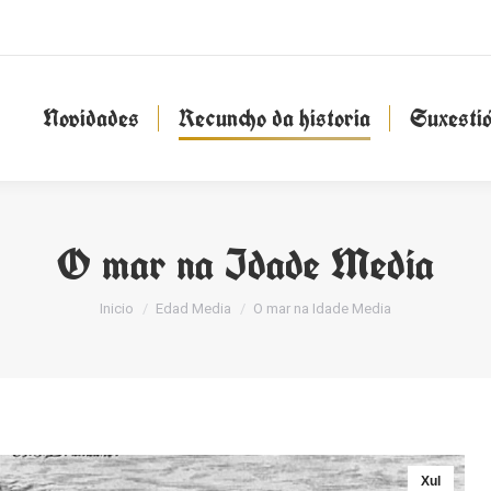
Novidades
Recuncho da historia
Suxesti
Novidades
Recuncho da historia
Suxesti
O mar na Idade Media
You are here:
Inicio
Edad Media
O mar na Idade Media
Xul