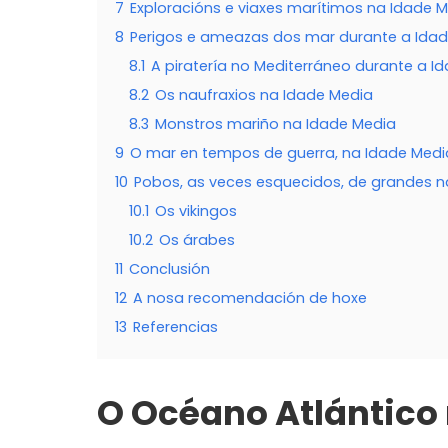
7
Exploracións e viaxes marítimos na Idade 
8
Perigos e ameazas dos mar durante a Ida
8.1
A piratería no Mediterráneo durante a I
8.2
Os naufraxios na Idade Media
8.3
Monstros mariño na Idade Media
9
O mar en tempos de guerra, na Idade Medi
10
Pobos, as veces esquecidos, de grandes 
10.1
Os vikingos
10.2
Os árabes
11
Conclusión
12
A nosa recomendación de hoxe
13
Referencias
O Océano Atlántico