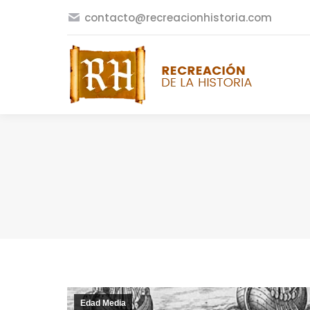
contacto@recreacionhistoria.com
Edad Media