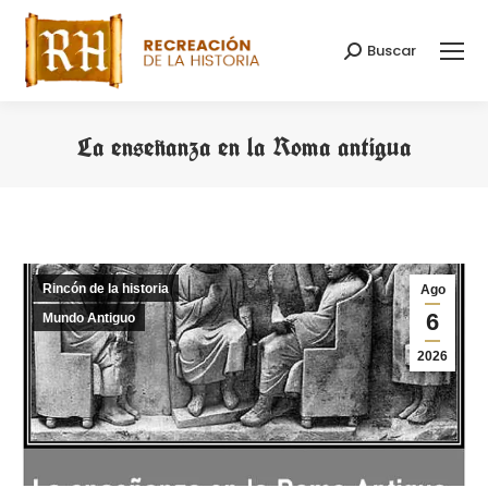
Buscar
Buscar:
La enseñanza en la Roma antigua
Estás aquí:
Rincón de la historia
Ago
6
Mundo Antiguo
2026