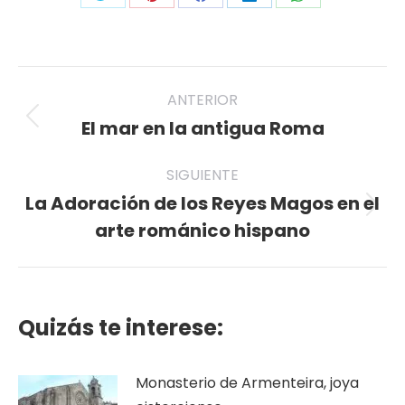
Share
Share
Share
Share
Share
on
on
on
on
on
Twitter
Pinterest
Facebook
LinkedIn
WhatsApp
Navegación
ANTERIOR
entre
El mar en la antigua Roma
Publicación
anterior:
publicaciones
SIGUIENTE
La Adoración de los Reyes Magos en el
Publicación
arte románico hispano
siguiente:
Quizás te interese:
Monasterio de Armenteira, joya