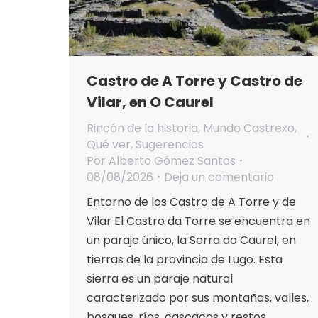
Castro de A Torre y Castro de
Vilar, en O Caurel
Rincón de la historia
,
Mundo Castrexo
,
Qué ver
,
Sugerencias
Por
Alberto Gómez Santos
08/08/2026
Deja un comentario
Entorno de los Castro de A Torre y de
Vilar El Castro da Torre se encuentra en
un paraje único, la Serra do Caurel, en
tierras de la provincia de Lugo. Esta
sierra es un paraje natural
caracterizado por sus montañas, valles,
bosques, ríos, cascacas y restos