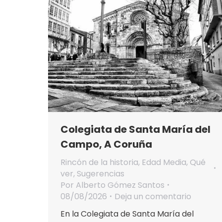
Colegiata de Santa María del
Campo, A Coruña
Rincón de la historia
,
Edad Media
,
Qué
ver
,
Sugerencias
Por
Alberto Gómez Santos
08/08/2026
Deja un comentario
En la Colegiata de Santa María del