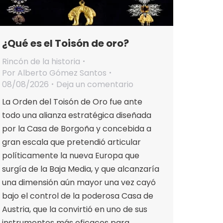
¿Qué es el Toisón de oro?
Rincón de la historia
Por
Alberto Gómez Santos
08/08/2026
Deja un comentario
La Orden del Toisón de Oro fue ante
todo una alianza estratégica diseñada
por la Casa de Borgoña y concebida a
gran escala que pretendió articular
políticamente la nueva Europa que
surgía de la Baja Media, y que alcanzaría
una dimensión aún mayor una vez cayó
bajo el control de la poderosa Casa de
Austria, que la convirtió en uno de sus
instrumentos más eficaces para