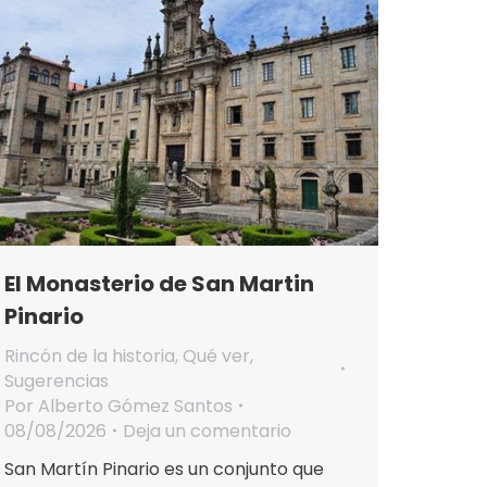
El Monasterio de San Martin
Pinario
Rincón de la historia
,
Qué ver
,
Sugerencias
Por
Alberto Gómez Santos
08/08/2026
Deja un comentario
San Martín Pinario es un conjunto que