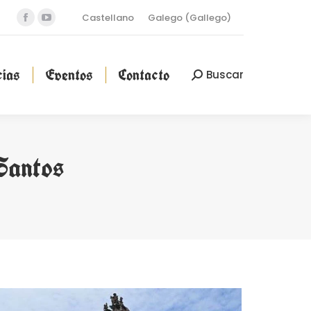
Castellano
Galego
(
Gallego
)
Facebook
YouTube
cias
Eventos
Contacto
Buscar
Buscar:
page
page
opens
opens
ias
Eventos
Contacto
Buscar
Buscar:
in
in
new
new
window
window
Santos