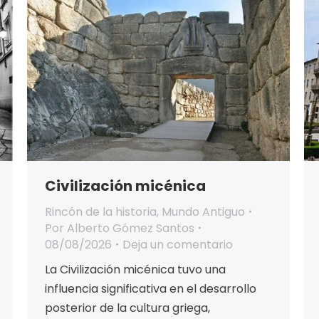
Civilización micénica
Rincón de la historia
,
Mundo Antiguo
Por
Alberto Gómez Santos
08/08/2026
Deja un comentario
La Civilización micénica tuvo una
influencia significativa en el desarrollo
posterior de la cultura griega,