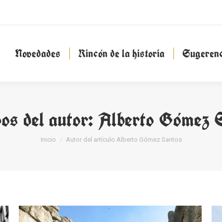
Novedades
Rincón de la historia
Sugeren
Novedades
Rincón de la historia
Sugerenc
os del autor:
Alberto Gómez 
Estás aquí:
Inicio
Autor del artículo Alberto Gómez Santos