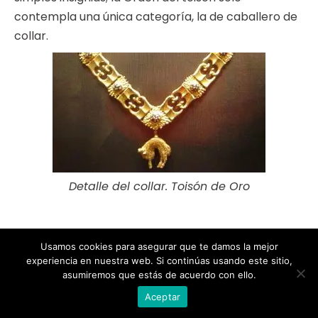
contempla una única categoría, la de caballero de
collar.
Detalle del collar. Toisón de Oro
Cada collar del Toisón está numerado y
Usamos cookies para asegurar que te damos la mejor
oficialmente hay 60
, aunque a lo largo de la
experiencia en nuestra web. Si continúas usando este sitio,
historia algunos han desaparecido. No es
asumiremos que estás de acuerdo con ello.
hereditario ni transmisible, por lo que cada joya
Aceptar
debe ser devuelta cuando fallezca su titular.