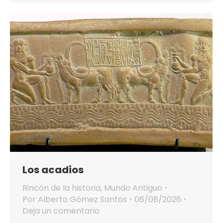
Los acadios
Rincón de la historia
,
Mundo Antiguo
Por
Alberto Gómez Santos
06/08/2026
Deja un comentario