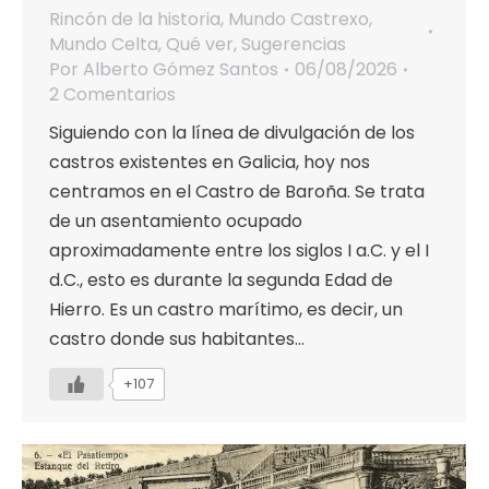
Rincón de la historia
,
Mundo Castrexo
,
Mundo Celta
,
Qué ver
,
Sugerencias
Por
Alberto Gómez Santos
06/08/2026
2 Comentarios
Siguiendo con la línea de divulgación de los
castros existentes en Galicia, hoy nos
centramos en el Castro de Baroña. Se trata
de un asentamiento ocupado
aproximadamente entre los siglos I a.C. y el I
d.C., esto es durante la segunda Edad de
Hierro. Es un castro marítimo, es decir, un
castro donde sus habitantes…
+107