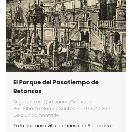
El Parque del Pasatiempo de
Betanzos
Sugerencias
,
Qué hacer
,
Qué ver
Por
Alberto Gómez Santos
06/08/2026
Deja un comentario
En la hermosa villa coruñesa de Betanzos se