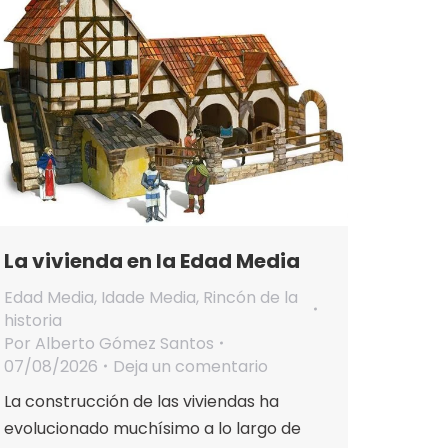
La vivienda en la Edad Media
Edad Media
,
Idade Media
,
Rincón de la
historia
Por
Alberto Gómez Santos
07/08/2026
Deja un comentario
La construcción de las viviendas ha
evolucionado muchísimo a lo largo de