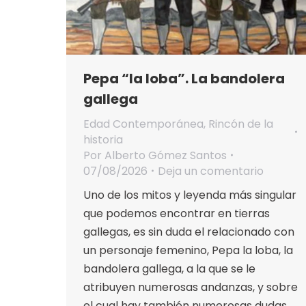
Pepa “la loba”. La bandolera
gallega
Edad Contemporánea
,
Rincón de la
historia
Por
Alberto Gómez Santos
07/08/2026
Deja un comentario
Uno de los mitos y leyenda más singular
que podemos encontrar en tierras
gallegas, es sin duda el relacionado con
un personaje femenino, Pepa la loba, la
bandolera gallega, a la que se le
atribuyen numerosas andanzas, y sobre
el cual hay también numerosas dudas.