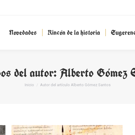
Novedades
Rincón de la historia
Sugeren
Novedades
Rincón de la historia
Sugerenc
os del autor:
Alberto Gómez 
Estás aquí:
Inicio
Autor del artículo Alberto Gómez Santos