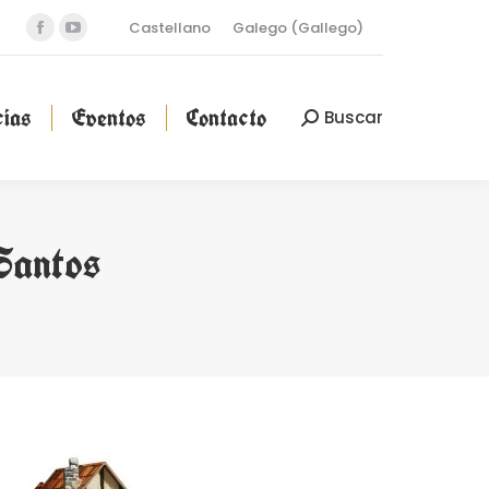
Castellano
Galego
(
Gallego
)
Facebook
YouTube
cias
Eventos
Contacto
Buscar
Buscar:
page
page
opens
opens
ias
Eventos
Contacto
Buscar
Buscar:
in
in
new
new
window
window
Santos