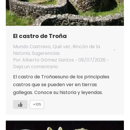
El castro de Troña
Mundo Castrexo
,
Qué ver
,
Rincón de la
historia
,
Sugerencias
Por
Alberto Gómez Santos
08/07/2026
Deja un comentario
El castro de Troñaesuno de los principales
castros que se pueden ver en tierras
gallegas. Conoce su historia y leyendas.
+105