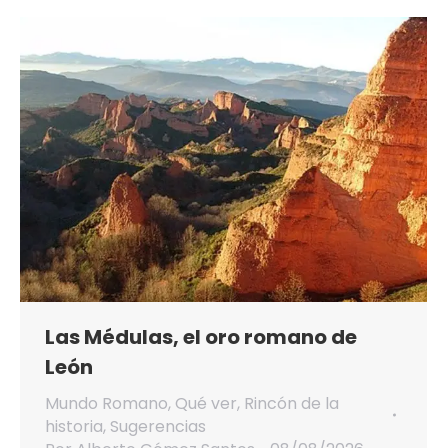
Las Médulas, el oro romano de
León
Mundo Romano
,
Qué ver
,
Rincón de la
historia
,
Sugerencias