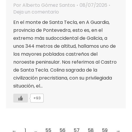
Por
Alberto Gómez Santos
08/07/2026
Deja un comentario
En el monte de Santa Tecla, en A Guardia,
provincia de Pontevedra, esto es, en el
extremo más sudoccidental de Galicia, a
unos 344 metros de altitud, hallamos uno de
los mayores poblados castreños del
noroeste peninsular. Nos referimos al Castro
de Santa Tecla. Colina sagrada de la
civilización precristiana, con su privilegiada
situación, el…
+93
←
1
…
55
56
57
58
59
→