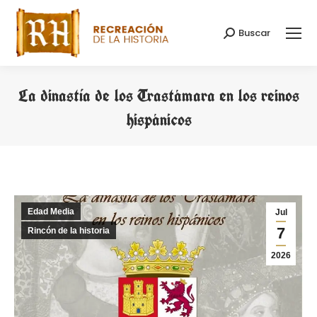
Buscar
Buscar:
La dinastía de los Trastámara en los reinos
hispánicos
Estás aquí:
Edad Media
Jul
7
Rincón de la historia
2026