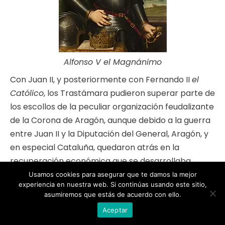
Alfonso V el Magnánimo
Con Juan II, y posteriormente con Fernando II
el
Católico
, los Trastámara pudieron superar parte de
los escollos de la peculiar organización feudalizante
de la Corona de Aragón, aunque debido a la guerra
entre Juan II y la Diputación del General, Aragón, y
en especial Cataluña, quedaron atrás en la
recuperación económica que se desarrollaba
desde la debacle de la Peste Negra y la Crisis del
Usamos cookies para asegurar que te damos la mejor
experiencia en nuestra web. Si continúas usando este sitio,
siglo XIV.
asumiremos que estás de acuerdo con ello.
Aceptar