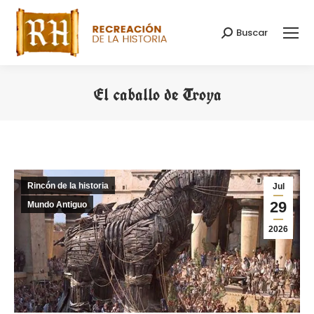
Buscar
Buscar:
El caballo de Troya
Estás aquí:
Rincón de la historia
Jul
29
Mundo Antiguo
2026