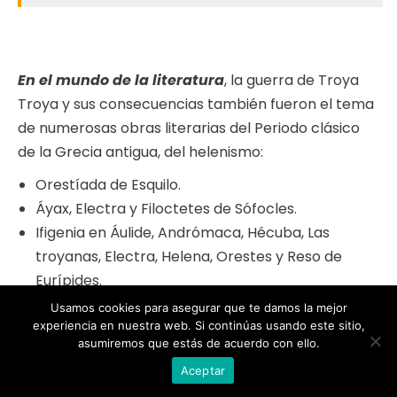
En el mundo de la literatura
, la guerra de Troya
Troya y sus consecuencias también fueron el tema
de numerosas obras literarias del Periodo clásico
de la Grecia antigua, del helenismo:
Orestíada de Esquilo.
Áyax, Electra y Filoctetes de Sófocles.
Ifigenia en Áulide, Andrómaca, Hécuba, Las
troyanas, Electra, Helena, Orestes y Reso de
Eurípides.
Posthoméricas de Quinto de Esmirna (siglo III d.
Usamos cookies para asegurar que te damos la mejor
experiencia en nuestra web. Si continúas usando este sitio,
C.)
asumiremos que estás de acuerdo con ello.
Aceptar
Durante el Renacimiento
, el Caballo de Troya fue