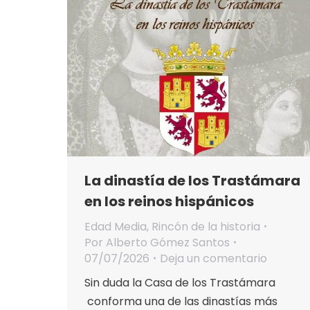
La dinastía de los Trastámara
en los reinos hispánicos
Edad Media
,
Rincón de la historia
Por
Alberto Gómez Santos
07/07/2026
Deja un comentario
Sin duda la Casa de los Trastámara
conforma una de las dinastías más