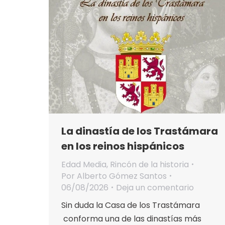
La dinastía de los Trastámara
en los reinos hispánicos
Edad Media
,
Rincón de la historia
Por
Alberto Gómez Santos
06/08/2026
Deja un comentario
Sin duda la Casa de los Trastámara
conforma una de las dinastías más