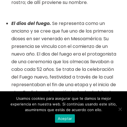
rostro; de allí proviene su nombre.
El dios del fuego.
Se representa como un
anciano y se cree que fue uno de los primeros
dioses en ser venerado en Mesoamérica. Su
presencia se vincula con el comienzo de un
nuevo año. El dios del fuego era el protagonista
de una ceremonia que los olmecas llevaban a
cabo cada 52 años. Se trata de la celebración
del Fuego nuevo, festividad a través de la cual
representaban el fin de una etapa y el inicio de
otra. En dicha celebración todos los habitantes
Usamos cookies para asegurar que te damos la mejor
de la comunidad se deshacían de sus vestidos y
experiencia en nuestra web. Si continúas usando este sitio,
demás atuendos, y de sus utensilios domésticos.
asumiremos que estás de acuerdo con ello.
Estos utensilios eran destruidos, lo que generaba
Aceptar
grandes acumulaciones de barro roto dentro de