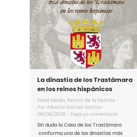
La dinastía de los Trastámara
en los reinos hispánicos
Edad Media
,
Rincón de la historia
Por
Alberto Gómez Santos
06/08/2026
Deja un comentario
Sin duda la Casa de los Trastámara
conforma una de las dinastías más