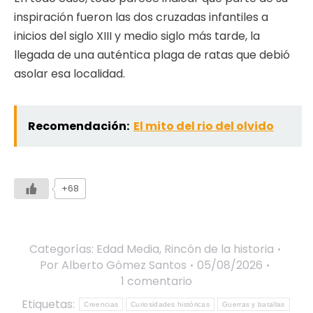
inspiración fueron las dos cruzadas infantiles a
inicios del siglo XIII y medio siglo más tarde, la
llegada de una auténtica plaga de ratas que debió
asolar esa localidad.
Recomendación:
El mito del rio del olvido
+68
Categorías:
Edad Media
,
Rincón de la historia
Por
Alberto Gómez Santos
05/08/2026
1 comentario
Etiquetas:
Creencias
Curiosidades históricas
Guerras y batallas