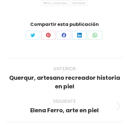
Mitos y leyendas
Sociedad
Compartir esta publicación
Share
Share
Share
Share
Share
on
on
on
on
on
Twitter
Pinterest
Facebook
LinkedIn
WhatsApp
Navegación
ANTERIOR
entre
Querqur, artesano recreador historia
Publicación
publicaciones
en piel
anterior:
SIGUIENTE
Elena Ferro, arte en piel
Publicación
siguiente: