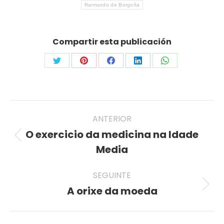
Raimundo de Borgoña
Compartir esta publicación
Share
Share
Share
Share
Share
on
on
on
on
on
Twitter
Pinterest
Facebook
LinkedIn
WhatsApp
Post
ANTERIOR
navigation
O exercicio da medicina na Idade
Previous
Media
post:
SEGUINTE
A orixe da moeda
Seguinte
publicación