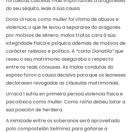
fortalezas castelás máis importantes a aragoneses
do seu séquito, leais á súa causa.
Dona Urraca, como muller foi vítima de abusos e
violencia, o que lle levou a separarse do aragonés
por motivos de xénero, malos tratos cara á súa
integridade física e psíquica ademais de motivos de
carácter relixioso e político. A
“carta Donatila”
que
rexeu o seu matrimonio aseguraba o respecto
entre os reais cónxuxes. As malas condutas do
esposo foron a causa decisiva para que os leoneses
declarasen revogadas as cláusulas matrimoniais.
Urraca I sufriu en primeira persoa violencia física e
psicolóxica como muller. Como raíña debeu loitar a
súa posición de herdeira.
A inimizade entre os soberanos será aproveitada
polo compostelán Xelmírez para gañarse a