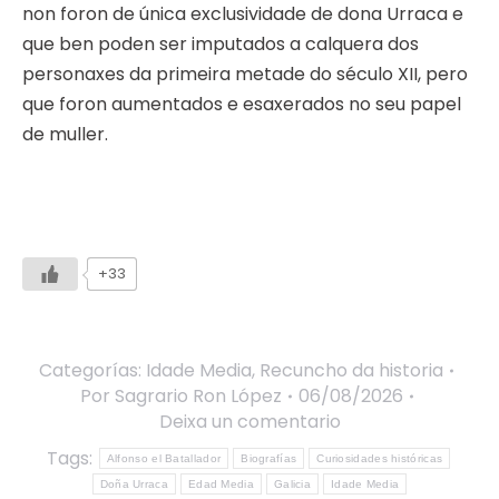
non foron de única exclusividade de dona Urraca e
que ben poden ser imputados a calquera dos
personaxes da primeira metade do século XII, pero
que foron aumentados e esaxerados no seu papel
de muller.
+33
Categorías:
Idade Media
,
Recuncho da historia
Por
Sagrario Ron López
06/08/2026
Deixa un comentario
Tags:
Alfonso el Batallador
Biografías
Curiosidades históricas
Doña Urraca
Edad Media
Galicia
Idade Media