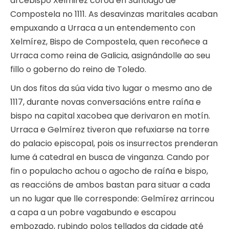
arcebispo Xelmirez coroa en Santiago de
Compostela no 1111. As desavinzas maritales acaban
empuxando a Urraca a un entendemento con
Xelmírez, Bispo de Compostela, quen recoñece a
Urraca como reina de Galicia, asignándolle ao seu
fillo o goberno do reino de Toledo.
Un dos fitos da súa vida tivo lugar o mesmo ano de
1117, durante novas conversacións entre raíña e
bispo na capital xacobea que derivaron en motín.
Urraca e Gelmírez tiveron que refuxiarse na torre
do palacio episcopal, pois os insurrectos prenderan
lume á catedral en busca de vinganza. Cando por
fin o populacho achou o agocho de raíña e bispo,
as reaccións de ambos bastan para situar a cada
un no lugar que lle corresponde: Gelmírez arrincou
a capa a un pobre vagabundo e escapou
embozado, rubindo polos tellados da cidade até