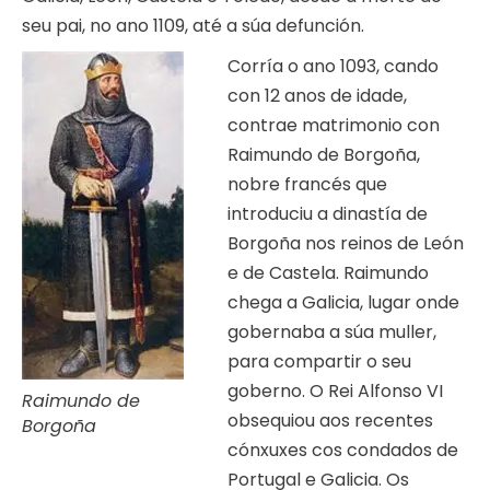
seu pai, no ano 1109, até a súa defunción.
Corría o ano 1093, cando
con 12 anos de idade,
contrae matrimonio con
Raimundo de Borgoña,
nobre francés que
introduciu a dinastía de
Borgoña nos reinos de León
e de Castela. Raimundo
chega a Galicia, lugar onde
gobernaba a súa muller,
para compartir o seu
goberno. O Rei Alfonso VI
Raimundo de
obsequiou aos recentes
Borgoña
cónxuxes cos condados de
Portugal e Galicia. Os