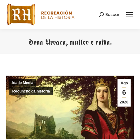
Buscar
Search:
Dona Urraca, muller e raiña.
You are here:
Idade Media
Ago
6
Recuncho da historia
2026