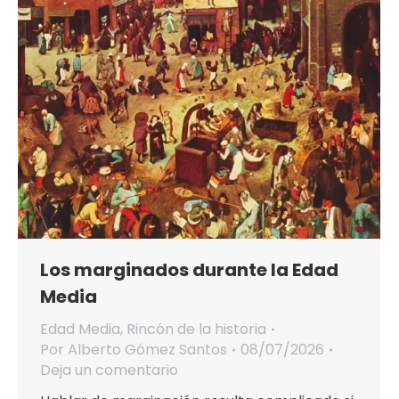
Los marginados durante la Edad
Media
Edad Media
,
Rincón de la historia
Por
Alberto Gómez Santos
08/07/2026
Deja un comentario