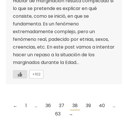
Hablar de marginación resulta complicado si
lo que se pretende es explicar en qué
consiste, como se inició, en que se
fundamenta. Es un fenómeno
extremadamente complejo, pero un
fenómeno real, padecido por etnias, sexos,
creencias, etc. En este post vamos a intentar
hacer un repaso a la situación de los
marginados durante la Edad…
+102
←
1
…
36
37
38
39
40
…
63
→