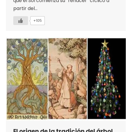
que el Sol comienza su “renacer” cíclico a
partir del…
+105
El origen de la tradición del árbol