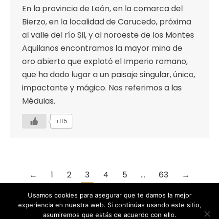
En la provincia de León, en la comarca del
Bierzo, en la localidad de Carucedo, próxima
al valle del río Sil, y al noroeste de los Montes
Aquilanos encontramos la mayor mina de
oro abierto que explotó el Imperio romano,
que ha dado lugar a un paisaje singular, único,
impactante y mágico. Nos referimos a las
Médulas.
+115
←
1
2
3
4
5
…
63
→
Usamos cookies para asegurar que te damos la mejor
experiencia en nuestra web. Si continúas usando este sitio,
asumiremos que estás de acuerdo con ello.