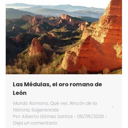
Las Médulas, el oro romano de
León
Mundo Romano
,
Qué ver
,
Rincón de la
historia
,
Sugerencias
Por
Alberto Gómez Santos
08/08/2026
Deja un comentario