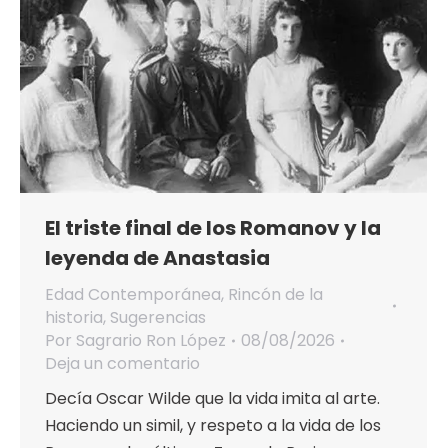
El triste final de los Romanov y la
leyenda de Anastasia
Edad Contemporánea
,
Rincón de la
historia
,
Sugerencias
Por
Sagrario Ron López
08/08/2026
Deja un comentario
Decía Oscar Wilde que la vida imita al arte.
Haciendo un simil, y respeto a la vida de los