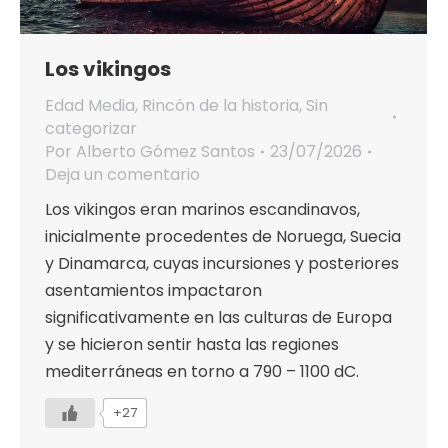
Los vikingos
Edad Media
,
Rincón de la historia
,
Sin
categorizar
Por
Alberto Gómez Santos
23/07/2026
Deja un comentario
Los vikingos eran marinos escandinavos,
inicialmente procedentes de Noruega, Suecia
y Dinamarca, cuyas incursiones y posteriores
asentamientos impactaron
significativamente en las culturas de Europa
y se hicieron sentir hasta las regiones
mediterráneas en torno a 790 – 1100 dC.
+27