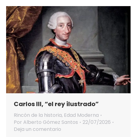
Carlos III, “el rey ilustrado”
Rincón de la historia
,
Edad Moderna
Por
Alberto Gómez Santos
22/07/2026
Deja un comentario