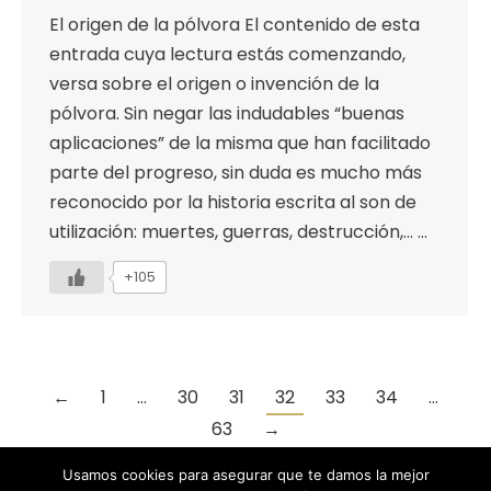
El origen de la pólvora El contenido de esta
entrada cuya lectura estás comenzando,
versa sobre el origen o invención de la
pólvora. Sin negar las indudables “buenas
aplicaciones” de la misma que han facilitado
parte del progreso, sin duda es mucho más
reconocido por la historia escrita al son de
utilización: muertes, guerras, destrucción,… …
+105
←
1
…
30
31
32
33
34
…
63
→
Usamos cookies para asegurar que te damos la mejor