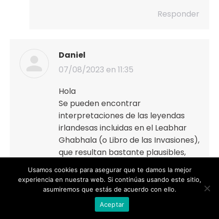
Responder
Daniel
07/08/2023 en 11:35
dice:
Hola
Se pueden encontrar
interpretaciones de las leyendas
irlandesas incluidas en el Leabhar
Ghabhala (o Libro de las Invasiones),
que resultan bastante plausibles,
dentro de este interesante libro:
Usamos cookies para asegurar que te damos la mejor
https://www.amazon.es/Breogán-
experiencia en nuestra web. Si continúas usando este sitio,
Historia-leyenda-pueblos-célticos-
asumiremos que estás de acuerdo con ello.
ebook/dp/B009QYUSU8
Aceptar
Un cordial saludo