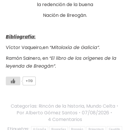
la redención de la buena
Nación de Breogán.
Bibliografía:
Víctor Vaqueiro,en
“Mitoloxía de Galicia”.
Ramón Sainero, en
“El libro de los orígenes de la
leyenda de Breogán”.
+119
Categorías:
Rincón de la historia
,
Mundo Celta
Por
Alberto Gómez Santos
07/08/2026
4 Comentarios
Etiquetas:
A Coruña
Biografías
Breogán
Brigantium
Caudillo