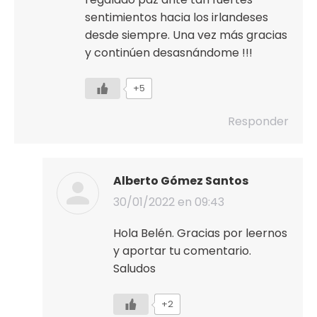
sentimientos hacia los irlandeses
desde siempre. Una vez más gracias
y continúen desasnándome !!!
+5
Responder
Alberto Gómez Santos
30/01/2022 en 09:43
dice:
Hola Belén. Gracias por leernos
y aportar tu comentario.
Saludos
+2