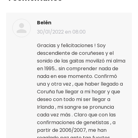
Belén
30/01/2022 en 08:00
dice:
Gracias y felicitaciones ! Soy
descendiente de coruñeses y el
sonido de las gaitas movilizó mi alma
en 1995… sin comprender nada de
nada en ese momento. Confirmó
una y otra vez , que haber llegado a
Coruña fue llegar a mi hogar y que
deseo con todo mi ser llegar a
Irlanda , mi sangre se pronuncia
cada vez más . Claro que con las
confirmaciones de genetistas , a
partir de 2006/2007, me han
regalado paz ante tan fuertes