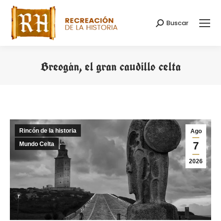
Buscar
Buscar:
Breogán, el gran caudillo celta
Estás aquí:
Rincón de la historia
Ago
7
Mundo Celta
2026