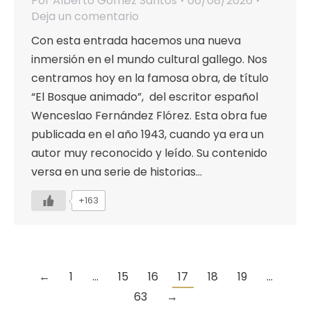
Por
Alberto Gómez Santos
06/08/2026
Deja un comentario
Con esta entrada hacemos una nueva
inmersión en el mundo cultural gallego. Nos
centramos hoy en la famosa obra, de título
“El Bosque animado”, del escritor español
Wenceslao Fernández Flórez. Esta obra fue
publicada en el año 1943, cuando ya era un
autor muy reconocido y leído. Su contenido
versa en una serie de historias…
+163
←
1
…
15
16
17
18
19
…
63
→