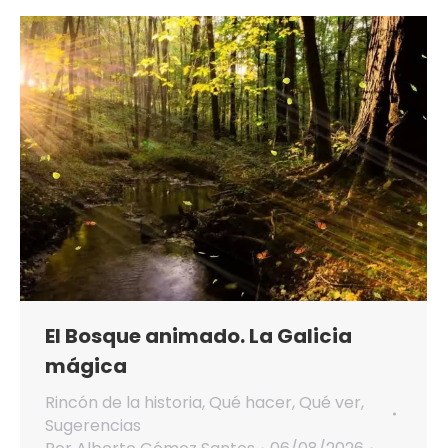
El Bosque animado. La Galicia
mágica
Rincón de la historia
,
Qué hacer
,
Qué ver
,
Sugerencias