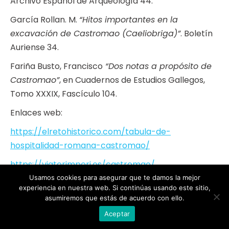
Archivo Español de Arqueología 44.
García Rollan. M.
“Hitos importantes en la
excavación de Castromao (Caeliobriga)”
. Boletín
Auriense 34.
Fariña Busto, Francisco
“Dos notas a propósito de
Castromao”
, en Cuadernos de Estudios Gallegos,
Tomo XXXIX, Fascículo 104.
Enlaces web:
https://elretohistorico.com/tabula-de-
hospitalidad-romana-castromao/
https://viatorimperi.es/castromao/
Usamos cookies para asegurar que te damos la mejor
http://www.galiciamaxica.eu/Sitios/OURENSE/celano
experiencia en nuestra web. Si continúas usando este sitio,
asumiremos que estás de acuerdo con ello.
http://castrosgalaicos.blogspot.com.es/2008/03/yac
Aceptar
castreo-de-castromao.html