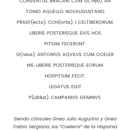
CONVENTUS. BRACARI. CVM. G( neo). AN
TONIO. AQUELLO. NOVAUGUSTANO
PRAEF(ecto). COH(ortis). I. CELTIBERORUM.
LIBERIS. POSTERISQUE. EIVS. HOS
PITIUM. FECERUNT.
G(neus). ANTONIVS. AQVILVS. CUM. COELER
NIS. LIBERIS. POSTERISQUE. EORUM.
HOSPITIUM. FECIT.
LEGATUS. EGIT
P(ublius). CAMPANIVS. GEMINVS.
Siendo cónsules Gneo Julio Augurino y Gneo
Trebio Sergiano, los “Coelerni” de la Hispania