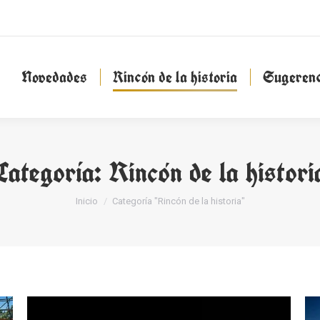
Novedades
Rincón de la historia
Sugeren
Novedades
Rincón de la historia
Sugerenc
Categoría:
Rincón de la histori
Estás aquí:
Inicio
Categoría "Rincón de la historia"