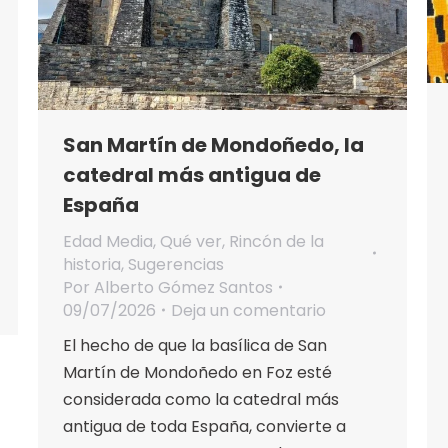
San Martín de Mondoñedo, la
catedral más antigua de
España
Edad Media
,
Qué ver
,
Rincón de la
historia
,
Sugerencias
Por
Alberto Gómez Santos
09/07/2026
Deja un comentario
El hecho de que la basílica de San
Martín de Mondoñedo en Foz esté
considerada como la catedral más
antigua de toda España, convierte a