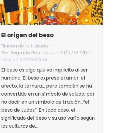
El origen del beso
Rincón de la historia
Por
Sagrario Ron López
09/07/2026
Deja un comentario
El beso es algo que va implícito al ser
humano. El beso expresa el amor, el
afecto, la ternura… pero también se ha
convertido en un símbolo de saludo, por
no decir en un símbolo de traición…“el
beso de Judas”. En todo caso, el
significado del beso y su uso varía según
las culturas de…