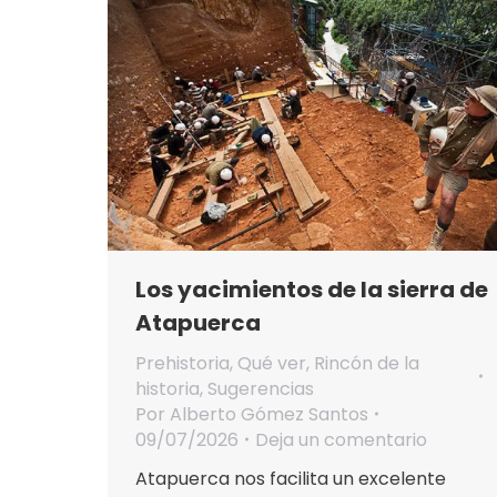
Los yacimientos de la sierra de
Atapuerca
Prehistoria
,
Qué ver
,
Rincón de la
historia
,
Sugerencias
Por
Alberto Gómez Santos
09/07/2026
Deja un comentario
Atapuerca nos facilita un excelente