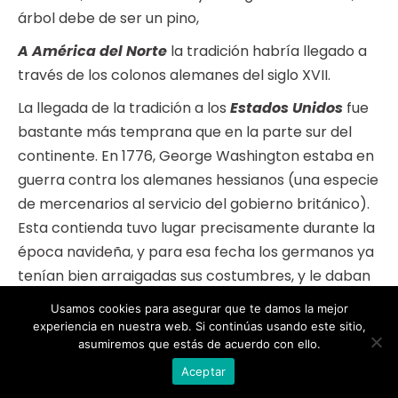
árbol debe de ser un pino,
A América del Norte
la tradición habría llegado a
través de los colonos alemanes del siglo XVII.
La llegada de la tradición a los
Estados Unidos
fue
bastante más temprana que en la parte sur del
continente. En 1776, George Washington estaba en
guerra contra los alemanes hessianos (una especie
de mercenarios al servicio del gobierno británico).
Esta contienda tuvo lugar precisamente durante la
época navideña, y para esa fecha los germanos ya
tenían bien arraigadas sus costumbres, y le daban
tanta importancia a la organización de los festejos
Usamos cookies para asegurar que te damos la mejor
navideños, que prácticamente le costaron la
experiencia en nuestra web. Si continúas usando este sitio,
asumiremos que estás de acuerdo con ello.
guerra.
Aceptar
Un error imperdonable que George Washington