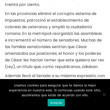
treinta por ciento.
En las provincias eliminó el corrupto sistema de
impuestos, patrocinó el establecimiento de
colonias de veteranos y amplió la ciudadanía
romana. En la metrópoli reorganizó las asambleas
e incrementó el número de senadores. Muchas de
las familias senatoriales sentían que César
amenazaba sus posiciones; el honor y los poderes
de César les hacían temer que este quisiera ser rex
(rey), un título que, como republicanos, odiaban.
Además llevó al Senado a su máxima expresión, con
900 curules, aunque en su mayoría eran sus
Usamos cookies para asegurar que te damos la mejor
partidarios, transformando este órgano legislativo
experiencia en nuestra web. Si continúas usando este sitio,
en uno administrativo. Permitió que el pueblo
asumiremos que estás de acuerdo con ello.
eligiera a sus magistrados, además de reformas en
Aceptar
las legiones, al permitir la contratación de