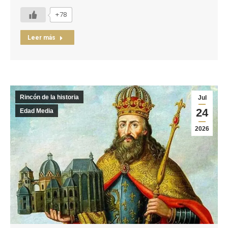
+78
Leer más
Rincón de la historia
Jul
24
Edad Media
2026