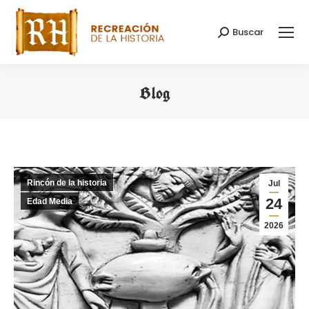
Buscar
Buscar:
Blog
Estás aquí:
Rincón de la historia
Jul
24
Edad Media
2026