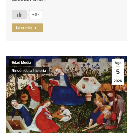
+67
Leer más
Edad Media
Ago
5
Rincón de la historia
2026