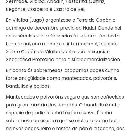
Xermade, Vilalba, Abadín, Pastoriza, Guitiriz,
Begonte, Cospeito e Castro de Rei.
En Vilalba (Lugo) organízase a Feira do Capón o
domingo de decembro previo ao Nadal. Dende hai
dous séculos son referencias á celebración desta
feira anual, cuxa sona xa é internacional, e desde
2017 o Capón de Vilalba conta coa Indicación
Xeográfica Protexida para a súa comercialización.
En canto ás sobremesas, atopamos doces cunha
forte antigüidade como mantecados, polvoróns,
bandullos e bolicos.
Mantecados e polvoróns seguro que son coñecidos
pola gran maioría dos lectores. O bandullo é unha
especie de pudim cunha textura suave. É unha
sobremesa de usos, xa que se elabora como base
de ovos doces, leite e restos de pan e bizcocho, aos