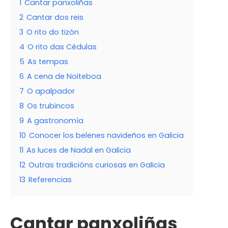
1
Cantar panxoliñas
2
Cantar dos reis
3
O rito do tizón
4
O rito das Cédulas
5
As tempas
6
A cena de Noiteboa
7
O apalpador
8
Os trubincos
9
A gastronomía
10
Conocer los belenes navideños en Galicia
11
As luces de Nadal en Galicia
12
Outras tradicións curiosas en Galicia
13
Referencias
Cantar panxoliñas