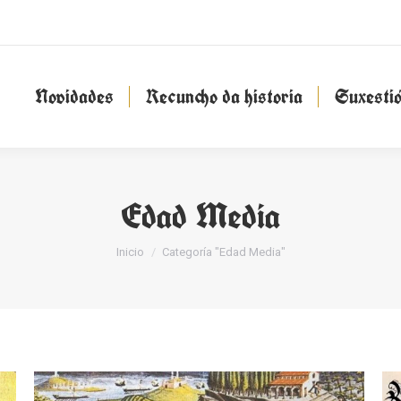
Novidades
Recuncho da historia
Suxesti
Novidades
Recuncho da historia
Suxesti
Edad Media
You are here:
Inicio
Categoría "Edad Media"