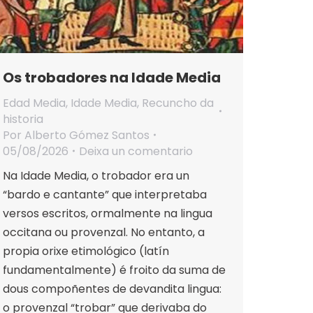
Os trobadores na Idade Media
Edad Media
,
Idade Media
,
Recuncho da
historia
Por
Alberto Gómez Santos
05/08/2026
Deixa un comentario
Na Idade Media, o trobador era un
“bardo e cantante” que interpretaba
versos escritos, ormalmente na lingua
occitana ou provenzal. No entanto, a
propia orixe etimológico (latín
fundamentalmente) é froito da suma de
dous compoñentes de devandita lingua:
o provenzal “trobar” que derivaba do