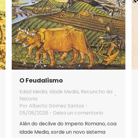
O Feudalismo
Edad Media
,
Idade Media
,
Recuncho da
historia
Por
Alberto Gómez Santos
05/08/2026
Deixa un comentario
Alén do declive do Imperio Romano, coa
Idade Media, xorde un novo sistema