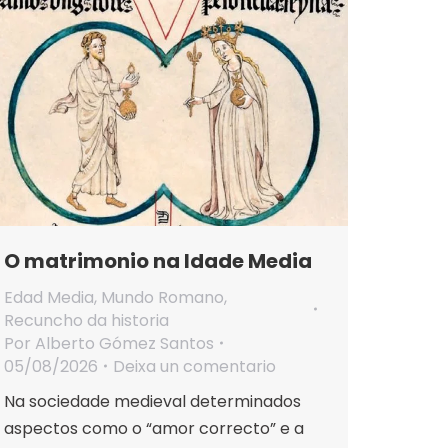
O matrimonio na Idade Media
Edad Media
,
Mundo Romano
,
Recuncho da historia
Por
Alberto Gómez Santos
05/08/2026
Deixa un comentario
Na sociedade medieval determinados
aspectos como o “amor correcto” e a