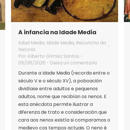
A infancia na Idade Media
Edad Media
,
Idade Media
,
Recuncho da
historia
Por
Alberto Gómez Santos
05/08/2026
Deixa un comentario
Durante a Idade Media (recorda entre o
século V e o século XV), a poboación
dividíase entre adultos e pequenos
adultos, nome que recibían os nenos. E
esta anécdota permite ilustrar a
diferenza de trato e consideración que
cara aos nenos existía si comparamos o
medievo cos tempos actuais. O neno é