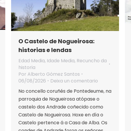
O Castelo de Nogueirosa:
historias e lendas
Edad Media
,
Idade Media
,
Recuncho da
historia
Por
Alberto Gómez Santos
06/08/2026
Deixa un comentario
No concello coruñés de Pontedeume, na
parroquia de Nogueirosa atópase o
castelo dos Andrade coñecido como
Castelo de Nogueirosa. Hoxe en día o
Castelo pertence á a Casa de Alba. Os
condes de Andrade foron os señores