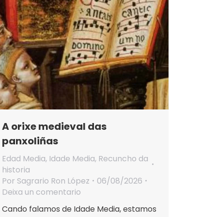
A orixe medieval das
panxoliñas
Edad Media
,
Idade Media
,
Recuncho da
historia
Por
Sagrario Ron López
06/08/2026
Deixa un comentario
Cando falamos de Idade Media, estamos