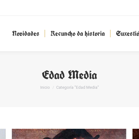
Novidades
Recuncho da historia
Suxesti
Novidades
Recuncho da historia
Suxesti
Edad Media
You are here:
Inicio
Categoría "Edad Media"