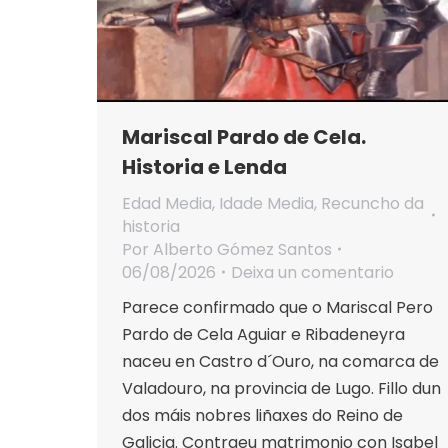
Mariscal Pardo de Cela.
Historia e Lenda
Edad Media
,
Idade Media
,
Recuncho da
historia
Por
Alberto Gómez Santos
06/08/2026
Deixa un comentario
Parece confirmado que o Mariscal Pero
Pardo de Cela Aguiar e Ribadeneyra
naceu en Castro d´Ouro, na comarca de
Valadouro, na provincia de Lugo. Fillo dun
dos máis nobres liñaxes do Reino de
Galicia. Contraeu matrimonio con Isabel