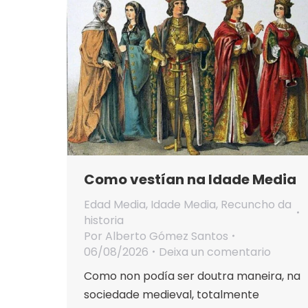
Como vestían na Idade Media
Edad Media
,
Idade Media
,
Recuncho da
historia
Por
Alberto Gómez Santos
06/08/2026
Deixa un comentario
Como non podía ser doutra maneira, na
sociedade medieval, totalmente