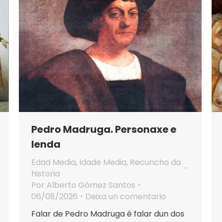
Pedro Madruga. Personaxe e
lenda
Edad Media
,
Idade Media
,
Recuncho da
historia
Por
Alberto Gómez Santos
06/08/2026
Deixa un comentario
Falar de Pedro Madruga é falar dun dos