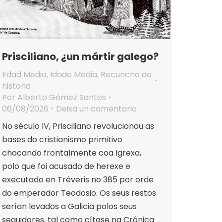
Prisciliano, ¿un mártir galego?
Edad Media
,
Idade Media
,
Recuncho da
historia
Por
Alberto Gómez Santos
06/08/2026
Deixa un comentario
No século IV, Prisciliano revolucionou as
bases do cristianismo primitivo
chocando frontalmente coa Igrexa,
polo que foi acusado de herexe e
executado en Tréveris no 385 por orde
do emperador Teodosio. Os seus restos
serían levados a Galicia polos seus
seguidores, tal como cítase na Crónica