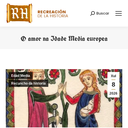
Buscar
Search:
O amor na Idade Media europea
You are here:
Edad Media
Xul
8
Recuncho da historia
2026