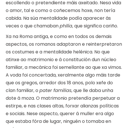
escollendo o pretendiente máis axeitado. Nesa vida
o amor, tal e como o coñecemos hoxe, non tería
cabida. Na súa mentalidade podía aparecer ás
veces o que chamaban
philía
, que significa cariño.
Xa na Roma antiga, e como en todos os demais
aspectos, os romanos adaptaron e reinterpretaron
os costumes e a mentalidade helénica. No que
atinxe ao matrimonio e á constitución dun núcleo
familiar, a mecánica foi semellante ao que xa vimos.
A voda foi concertada, xeralmente algo máis tarde
que os gregos, arredor dos 18 anos, polo xefe do
clan familiar, o
pater familias
, que lle daba unha
dote á moza. O matrimonio pretendía perpetuar a
estirpe, e nas clases altas, forxar alianzas políticas
e sociais. Nese aspecto, querer á muller era algo
que estaba fóra de lugar, ninguén o tomaba en