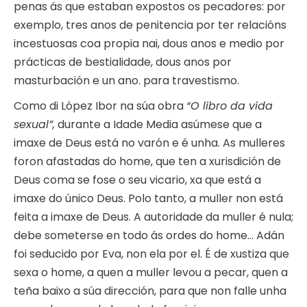
penas ás que estaban expostos os pecadores: por
exemplo, tres anos de penitencia por ter relacións
incestuosas coa propia nai, dous anos e medio por
prácticas de bestialidade, dous anos por
masturbación e un ano. para travestismo.
Como di López Ibor na súa obra
“O libro da vida
sexual”,
durante a Idade Media asúmese que a
imaxe de Deus está no varón e é unha. As mulleres
foron afastadas do home, que ten a xurisdición de
Deus coma se fose o seu vicario, xa que está a
imaxe do único Deus. Polo tanto, a muller non está
feita a imaxe de Deus. A autoridade da muller é nula;
debe someterse en todo ás ordes do home… Adán
foi seducido por Eva, non ela por el. É de xustiza que
sexa o home, a quen a muller levou a pecar, quen a
teña baixo a súa dirección, para que non falle unha