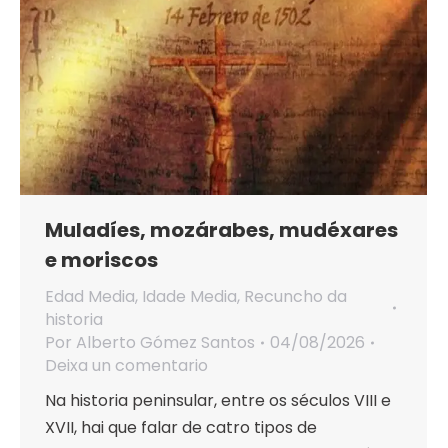
Muladíes, mozárabes, mudéxares
e moriscos
Edad Media
,
Idade Media
,
Recuncho da
historia
Por
Alberto Gómez Santos
04/08/2026
Deixa un comentario
Na historia peninsular, entre os séculos VIII e
XVII, hai que falar de catro tipos de