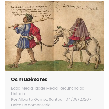
Os mudéxares
Edad Media
,
Idade Media
,
Recuncho da
historia
Por
Alberto Gómez Santos
04/08/2026
Deixa un comentario