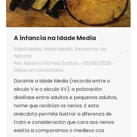
A infancia na Idade Media
Edad Media
,
Idade Media
,
Recuncho da
historia
Por
Alberto Gómez Santos
05/08/2026
Deixa un comentario
Durante a Idade Media (recorda entre o
século V e o século XV), a poboación
dividíase entre adultos e pequenos adultos,
nome que recibían os nenos. E esta
anécdota permite ilustrar a diferenza de
trato e consideración que cara aos nenos
existía si comparamos o medievo cos