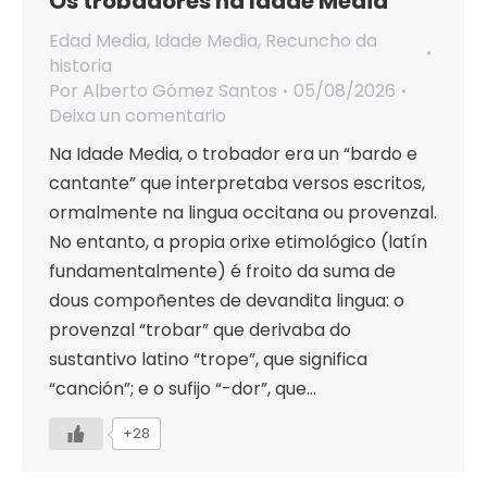
Os trobadores na Idade Media
Edad Media
,
Idade Media
,
Recuncho da
historia
Por
Alberto Gómez Santos
05/08/2026
Deixa un comentario
Na Idade Media, o trobador era un “bardo e
cantante” que interpretaba versos escritos,
ormalmente na lingua occitana ou provenzal.
No entanto, a propia orixe etimológico (latín
fundamentalmente) é froito da suma de
dous compoñentes de devandita lingua: o
provenzal “trobar” que derivaba do
sustantivo latino “trope”, que significa
“canción”; e o sufijo “-dor”, que…
+28