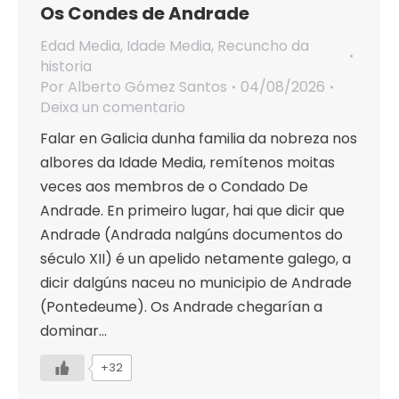
Os Condes de Andrade
Edad Media
,
Idade Media
,
Recuncho da
historia
Por
Alberto Gómez Santos
04/08/2026
Deixa un comentario
Falar en Galicia dunha familia da nobreza nos
albores da Idade Media, remítenos moitas
veces aos membros de o Condado De
Andrade. En primeiro lugar, hai que dicir que
Andrade (Andrada nalgúns documentos do
século XII) é un apelido netamente galego, a
dicir dalgúns naceu no municipio de Andrade
(Pontedeume). Os Andrade chegarían a
dominar…
+32