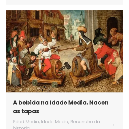
A bebida na Idade Media. Nacen
as tapas
Edad Media
,
Idade Media
,
Recuncho da
historia