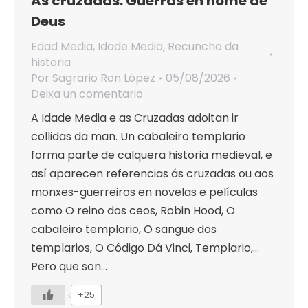
As cruzadas. Guerras en nome de
Deus
Edad Media
,
Idade Media
,
Recuncho da
historia
Por
Sagrario Ron López
05/08/2026
Deixa un comentario
A Idade Media e as Cruzadas adoitan ir
collidas da man. Un cabaleiro templario
forma parte de calquera historia medieval, e
así aparecen referencias ás cruzadas ou aos
monxes-guerreiros en novelas e películas
como O reino dos ceos, Robin Hood, O
cabaleiro templario, O sangue dos
templarios, O Código Dá Vinci, Templario,…
Pero que son…
+25