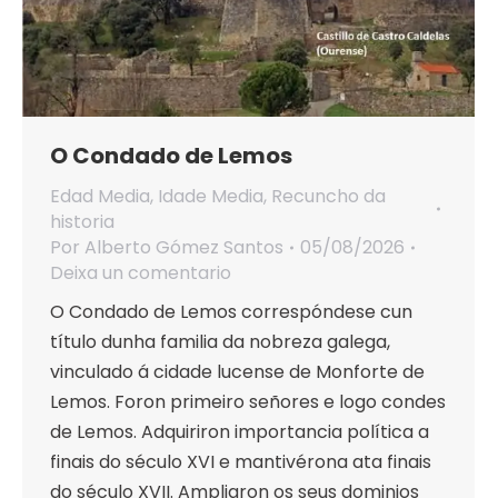
O Condado de Lemos
Edad Media
,
Idade Media
,
Recuncho da
historia
Por
Alberto Gómez Santos
05/08/2026
Deixa un comentario
O Condado de Lemos correspóndese cun
título dunha familia da nobreza galega,
vinculado á cidade lucense de Monforte de
Lemos. Foron primeiro señores e logo condes
de Lemos. Adquiriron importancia política a
finais do século XVI e mantivérona ata finais
do século XVII. Ampliaron os seus dominios