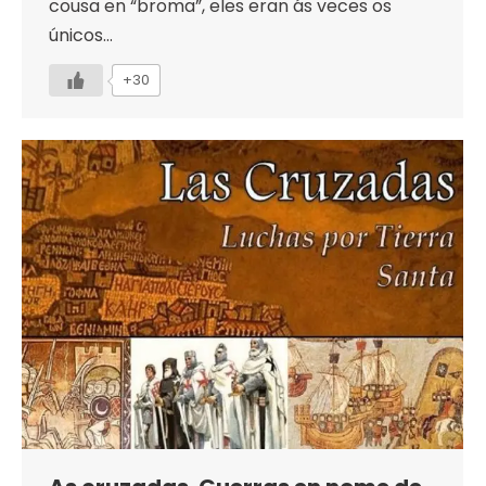
cousa en “broma”, eles eran ás veces os
únicos…
+30