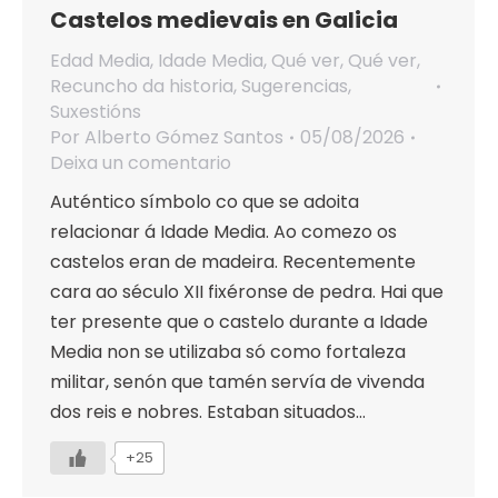
Castelos medievais en Galicia
Edad Media
,
Idade Media
,
Qué ver
,
Qué ver
,
Recuncho da historia
,
Sugerencias
,
Suxestións
Por
Alberto Gómez Santos
05/08/2026
Deixa un comentario
Auténtico símbolo co que se adoita
relacionar á Idade Media. Ao comezo os
castelos eran de madeira. Recentemente
cara ao século XII fixéronse de pedra. Hai que
ter presente que o castelo durante a Idade
Media non se utilizaba só como fortaleza
militar, senón que tamén servía de vivenda
dos reis e nobres. Estaban situados…
+25