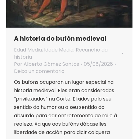
A historia do bufón medieval
Edad Media
,
Idade Media
,
Recuncho da
historia
Por
Alberto Gómez Santos
05/08/2026
Deixa un comentario
Os bufóns ocuparon un lugar especial na
historia medieval. Eles eran considerados
“privilexiados” na Corte. Elixidos polo seu
sentido do humor ou o seu sentido do
absurdo para dar entretemento ao rei e á
realeza. Xa que aos bufóns dábaselles
liberdade de acción para dicir calquera