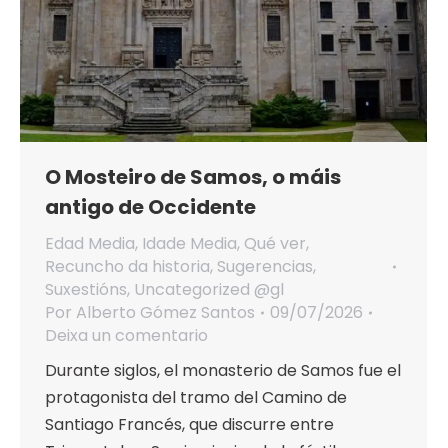
O Mosteiro de Samos, o máis
antigo de Occidente
Edad Media
,
Idade Media
,
Qué ver
,
Recuncho da historia
,
Sugerencias
,
Suxestións
,
Uncategorized @gl
Por
Alberto Gómez Santos
09/07/2026
Deixa un comentario
Durante siglos, el monasterio de Samos fue el
protagonista del tramo del Camino de
Santiago Francés, que discurre entre