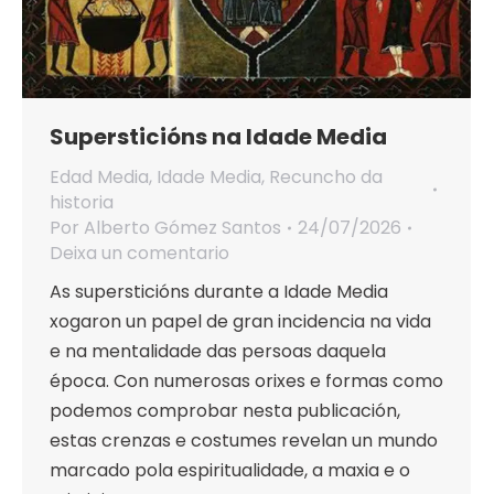
Supersticións na Idade Media
Edad Media
,
Idade Media
,
Recuncho da
historia
Por
Alberto Gómez Santos
24/07/2026
Deixa un comentario
As supersticións durante a Idade Media
xogaron un papel de gran incidencia na vida
e na mentalidade das persoas daquela
época. Con numerosas orixes e formas como
podemos comprobar nesta publicación,
estas crenzas e costumes revelan un mundo
marcado pola espiritualidade, a maxia e o