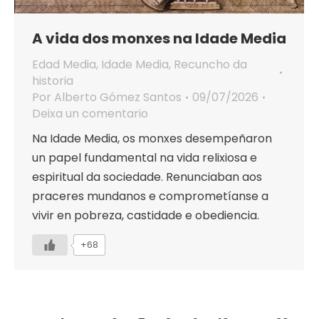
A vida dos monxes na Idade Media
Edad Media
,
Idade Media
,
Recuncho da
historia
Por
Alberto Gómez Santos
09/07/2026
Deixa un comentario
Na Idade Media, os monxes desempeñaron
un papel fundamental na vida relixiosa e
espiritual da sociedade. Renunciaban aos
praceres mundanos e comprometíanse a
vivir en pobreza, castidade e obediencia.
+68