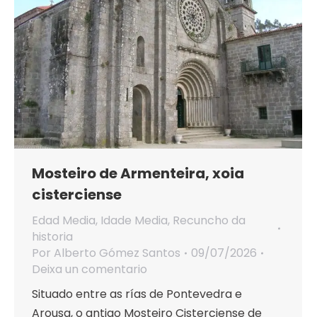
Mosteiro de Armenteira, xoia
cisterciense
Edad Media
,
Idade Media
,
Recuncho da
historia
Por
Alberto Gómez Santos
09/07/2026
Deixa un comentario
Situado entre as rías de Pontevedra e
Arousa, o antigo Mosteiro Cisterciense de