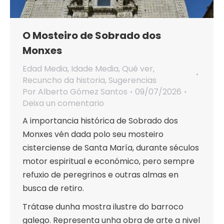
O Mosteiro de Sobrado dos
Monxes
Edad Media
,
Idade Media
,
Qué ver
,
Recuncho da historia
,
Sugerencias
Por
Alberto Gómez Santos
09/07/2026
Deixa un comentario
A importancia histórica de Sobrado dos
Monxes vén dada polo seu mosteiro
cisterciense de Santa María, durante séculos
motor espiritual e económico, pero sempre
refuxio de peregrinos e outras almas en
busca de retiro.
Trátase dunha mostra ilustre do barroco
galego. Representa unha obra de arte a nivel