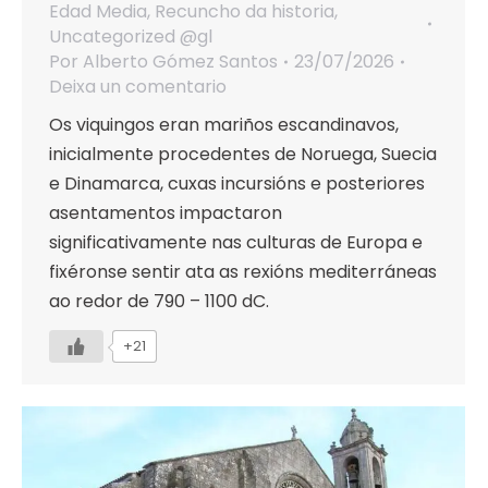
Edad Media
,
Recuncho da historia
,
Uncategorized @gl
Por
Alberto Gómez Santos
23/07/2026
Deixa un comentario
Os viquingos eran mariños escandinavos,
inicialmente procedentes de Noruega, Suecia
e Dinamarca, cuxas incursións e posteriores
asentamentos impactaron
significativamente nas culturas de Europa e
fixéronse sentir ata as rexións mediterráneas
ao redor de 790 – 1100 dC.
+21