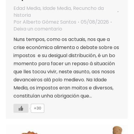
Edad Media
,
Idade Media
,
Recuncho da
historia
Por
Alberto Gómez Santos
05/08/2026
Deixa un comentario
Nuns tempos, como os actuais, nos que a
crise económica alimenta o debate sobre os
impostos e su desigual distribución, é un bo
momento para facer un repaso á situación
que lles tocou vivir, neste asunto, aos nosos
devanceiros alá polo medievo. Na Idade
Media, os impostos eran moitos e diversos,
constituían unha obrigación que…
+30