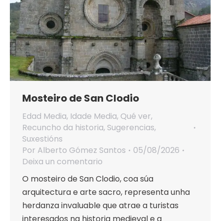
Mosteiro de San Clodio
Edad Media
,
Idade Media
,
Qué ver
,
Recuncho da historia
,
Sugerencias
,
Suxestións
Por
Alberto Gómez Santos
05/08/2026
Deixa un comentario
O mosteiro de San Clodio, coa súa
arquitectura e arte sacro, representa unha
herdanza invaluable que atrae a turistas
interesados na historia medieval e a