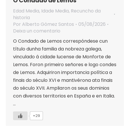
O Condado de Lemos
Edad Media
,
Idade Media
,
Recuncho da
historia
Por
Alberto Gómez Santos
05/08/2026
Deixa un comentario
O Condado de Lemos correspóndese cun
título dunha familia da nobreza galega,
vinculado á cidade lucense de Monforte de
Lemos. Foron primeiro señores e logo condes
de Lemos. Adquiriron importancia política a
finais do século XVI e mantivérona ata finais
do século XVII. Ampliaron os seus dominios
con diversos territorios en España e en Italia.
…
+29