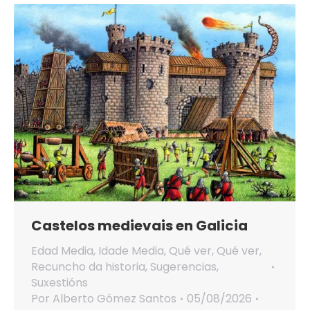
Castelos medievais en Galicia
Edad Media
,
Idade Media
,
Qué ver
,
Qué ver
,
Recuncho da historia
,
Sugerencias
,
Suxestións
Por
Alberto Gómez Santos
05/08/2026