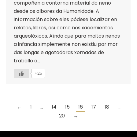
compoñen a contorna material do neno
desde os albores da Humanidade. A
información sobre eles pódese localizar en
relatos, libros, así como nos xacemientos
arqueolóxicos. Aínda que para moitos nenos
a infancia simplemente non existiu por mor
das longas e agotadoras xornadas de
traballo a…
+25
←
1
…
14
15
16
17
18
…
20
→