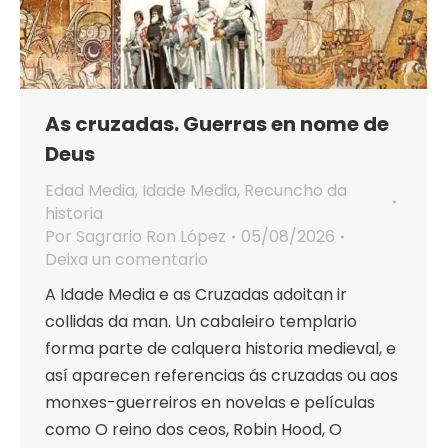
As cruzadas. Guerras en nome de
Deus
Edad Media
,
Idade Media
,
Recuncho da
historia
Por
Sagrario Ron López
05/08/2026
Deixa un comentario
A Idade Media e as Cruzadas adoitan ir
collidas da man. Un cabaleiro templario
forma parte de calquera historia medieval, e
así aparecen referencias ás cruzadas ou aos
monxes-guerreiros en novelas e películas
como O reino dos ceos, Robin Hood, O