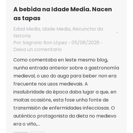
A bebida na Idade Media. Nacen
as tapas
Edad Media
,
Idade Media
,
Recuncho da
historia
Por
Sagrario Ron López
05/08/2026
Deixa un comentario
Como comentaba en leste mesmo blog,
nunha entrada anterior sobre a gastronomía
medieval, o uso do auga para beber non era
frecuente nos usos medievais. A
insalubridade da época daba lugar a que, en
moitas ocasións, esta fose unha fonte de
transmisión de enfermidades infecciosas. O
auténtico protagonista da dieta no medievo
era o viño,…