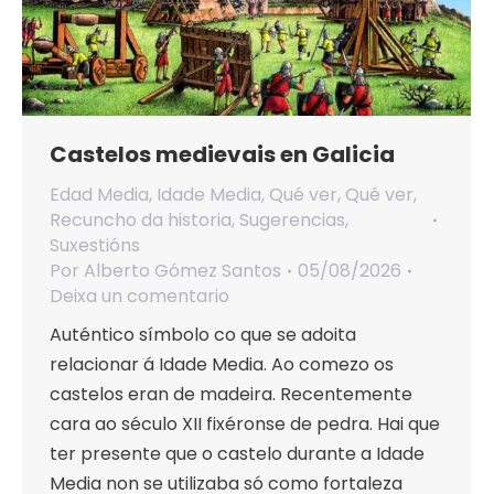
Castelos medievais en Galicia
Edad Media
,
Idade Media
,
Qué ver
,
Qué ver
,
Recuncho da historia
,
Sugerencias
,
Suxestións
Por
Alberto Gómez Santos
05/08/2026
Deixa un comentario
Auténtico símbolo co que se adoita
relacionar á Idade Media. Ao comezo os
castelos eran de madeira. Recentemente
cara ao século XII fixéronse de pedra. Hai que
ter presente que o castelo durante a Idade
Media non se utilizaba só como fortaleza