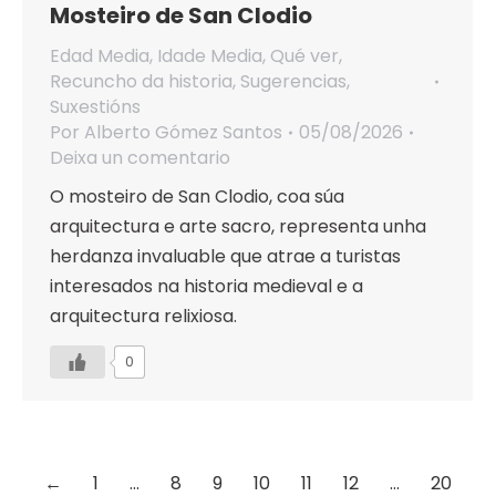
Mosteiro de San Clodio
Edad Media
,
Idade Media
,
Qué ver
,
Recuncho da historia
,
Sugerencias
,
Suxestións
Por
Alberto Gómez Santos
05/08/2026
Deixa un comentario
O mosteiro de San Clodio, coa súa
arquitectura e arte sacro, representa unha
herdanza invaluable que atrae a turistas
interesados na historia medieval e a
arquitectura relixiosa.
0
←
1
…
8
9
10
11
12
…
20