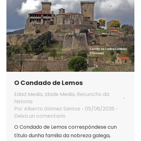
O Condado de Lemos
Edad Media
,
Idade Media
,
Recuncho da
historia
Por
Alberto Gómez Santos
05/08/2026
Deixa un comentario
O Condado de Lemos correspóndese cun
título dunha familia da nobreza galega,